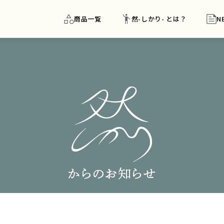
商品一覧
然-しかり- とは？
N