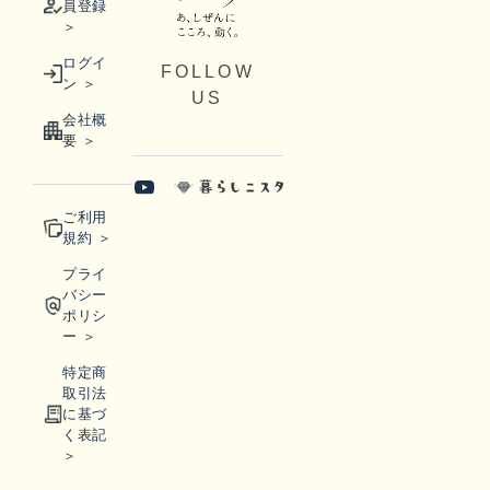
員登録
＞
ログイ
FOLLOW
ン ＞
US
会社概
要 ＞
ご利用
規約 ＞
プライ
バシー
ポリシ
ー ＞
特定商
取引法
に基づ
く表記
＞