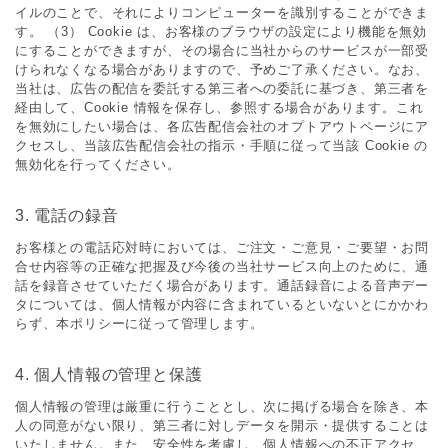
イルのことで、それによりコンピューターを識別することができま
す。 （3） Cookie は、お客様のブラウザの設定により機能を無効
にすることができますが、その場合に当社からのサービスが⼀部受
けられなくなる場合がありますので、予めご了承ください。なお、
当社は、広告の配信を委託する第三者への委託に基づき、第三者を
経由して、Cookie 情報を保存し、参照する場合があります。これ
を無効にしたい場合は、各広告配信会社のオプトアウトページにア
クセスし、当該広告配信会社の指⽰・⼿順に従って当該 Cookie の
無効化を⾏ってください。
3. 電話の録⾳
お客様との電話応対時においては、ご注⽂・ご意⾒・ご要望・お問
合せ内容等の正確な把握及び今後の当社サービス向上のために、通
話を録⾳させていただく場合があります。通話録⾳による⾳声デー
タについては、個⼈情報が内容に含まれているといないとにかかわ
らず、本ポリシーに従って管理します。
4. 個⼈情報の管理と保護
個⼈情報の管理は厳重に⾏うこととし、次に掲げる場合を除き、本
⼈の同意がない限り、第三者に対しデータを開⽰・提供することは
いたしません。また、安全性を考慮し、個⼈情報への不正アクセ