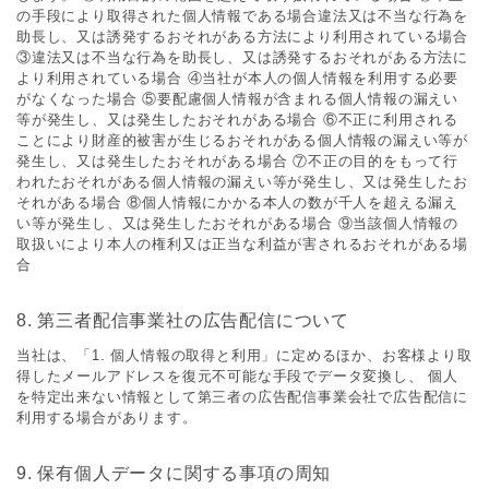
の⼿段により取得された個⼈情報である場合違法⼜は不当な⾏為を
助⻑し、⼜は誘発するおそれがある⽅法により利⽤されている場合
③違法⼜は不当な⾏為を助⻑し、⼜は誘発するおそれがある⽅法に
より利⽤されている場合 ④当社が本⼈の個⼈情報を利⽤する必要
がなくなった場合 ⑤要配慮個⼈情報が含まれる個⼈情報の漏えい
等が発⽣し、⼜は発⽣したおそれがある場合 ⑥不正に利⽤される
ことにより財産的被害が⽣じるおそれがある個⼈情報の漏えい等が
発⽣し、⼜は発⽣したおそれがある場合 ⑦不正の⽬的をもって⾏
われたおそれがある個⼈情報の漏えい等が発⽣し、⼜は発⽣したお
それがある場合 ⑧個⼈情報にかかる本⼈の数が千⼈を超える漏え
い等が発⽣し、⼜は発⽣したおそれがある場合 ⑨当該個⼈情報の
取扱いにより本⼈の権利⼜は正当な利益が害されるおそれがある場
合
8. 第三者配信事業社の広告配信について
当社は、「1. 個⼈情報の取得と利⽤」に定めるほか、お客様より取
得したメールアドレスを復元不可能な⼿段でデータ変換し、 個⼈
を特定出来ない情報として第三者の広告配信事業会社で広告配信に
利⽤する場合があります。
9. 保有個⼈データに関する事項の周知