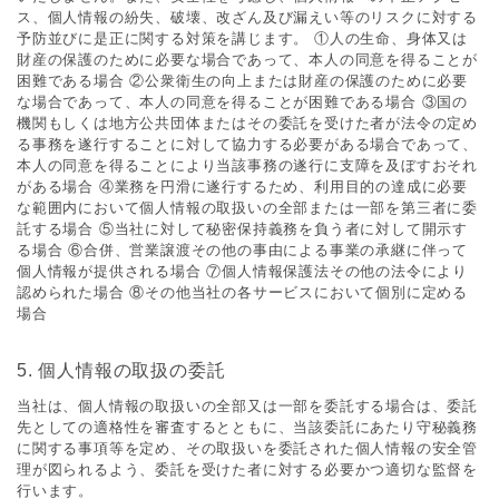
ス、個⼈情報の紛失、破壊、改ざん及び漏えい等のリスクに対する
予防並びに是正に関する対策を講じます。 ①⼈の⽣命、⾝体⼜は
財産の保護のために必要な場合であって、本⼈の同意を得ることが
困難である場合 ②公衆衛⽣の向上または財産の保護のために必要
な場合であって、本⼈の同意を得ることが困難である場合 ③国の
機関もしくは地⽅公共団体またはその委託を受けた者が法令の定め
る事務を遂⾏することに対して協⼒する必要がある場合であって、
本⼈の同意を得ることにより当該事務の遂⾏に⽀障を及ぼすおそれ
がある場合 ④業務を円滑に遂⾏するため、利⽤⽬的の達成に必要
な範囲内において個⼈情報の取扱いの全部または⼀部を第三者に委
託する場合 ⑤当社に対して秘密保持義務を負う者に対して開⽰す
る場合 ⑥合併、営業譲渡その他の事由による事業の承継に伴って
個⼈情報が提供される場合 ⑦個⼈情報保護法その他の法令により
認められた場合 ⑧その他当社の各サービスにおいて個別に定める
場合
5. 個⼈情報の取扱の委託
当社は、個⼈情報の取扱いの全部⼜は⼀部を委託する場合は、委託
先としての適格性を審査するとともに、当該委託にあたり守秘義務
に関する事項等を定め、その取扱いを委託された個⼈情報の安全管
理が図られるよう、委託を受けた者に対する必要かつ適切な監督を
⾏います。