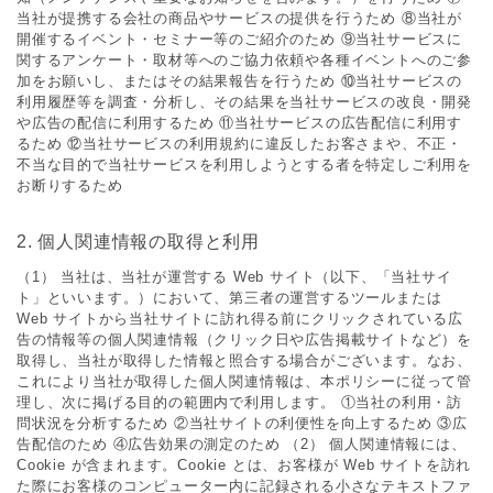
当社が提携する会社の商品やサービスの提供を⾏うため ⑧当社が
開催するイベント・セミナー等のご紹介のため ⑨当社サービスに
関するアンケート・取材等へのご協⼒依頼や各種イベントへのご参
加をお願いし、またはその結果報告を⾏うため ⑩当社サービスの
利⽤履歴等を調査・分析し、その結果を当社サービスの改良・開発
や広告の配信に利⽤するため ⑪当社サービスの広告配信に利⽤す
るため ⑫当社サービスの利⽤規約に違反したお客さまや、不正・
不当な⽬的で当社サービスを利⽤しようとする者を特定しご利⽤を
お断りするため
2. 個⼈関連情報の取得と利⽤
（1） 当社は、当社が運営する Web サイト（以下、「当社サイ
ト」といいます。）において、第三者の運営するツールまたは
Web サイトから当社サイトに訪れ得る前にクリックされている広
告の情報等の個⼈関連情報（クリック⽇や広告掲載サイトなど）を
取得し、当社が取得した情報と照合する場合がございます。なお、
これにより当社が取得した個⼈関連情報は、本ポリシーに従って管
理し、次に掲げる⽬的の範囲内で利⽤します。 ①当社の利⽤・訪
問状況を分析するため ②当社サイトの利便性を向上するため ③広
告配信のため ④広告効果の測定のため （2） 個⼈関連情報には、
Cookie が含まれます。Cookie とは、お客様が Web サイトを訪れ
た際にお客様のコンピューター内に記録される⼩さなテキストファ