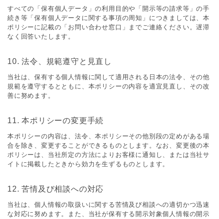
すべての「保有個⼈データ」の利⽤⽬的や「開⽰等の請求等」の⼿
続き等「保有個⼈データに関する事項の周知」につきましては、本
ポリシーに記載の「お問い合わせ窓⼝」までご連絡ください。遅滞
なく回答いたします。
10. 法令、規範遵守と⾒直し
当社は、保有する個⼈情報に関して適⽤される⽇本の法令、その他
規範を遵守するとともに、本ポリシーの内容を適宜⾒直し、その改
善に努めます。
11. 本ポリシーの変更⼿続
本ポリシーの内容は、法令、本ポリシーその他別段の定めがある場
合を除き、変更することができるものとします。なお、変更後の本
ポリシーは、当社所定の⽅法によりお客様に通知し、または当社サ
イトに掲載したときから効⼒を⽣ずるものとします。
12. 苦情及び相談への対応
当社は、個⼈情報の取扱いに関する苦情及び相談への適切かつ迅速
な対応に努めます。また、当社が保有する開⽰対象個⼈情報の開⽰