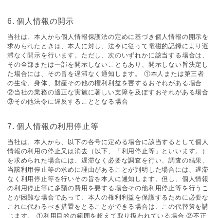
6. 個⼈情報の開⽰
当社は、本⼈から個⼈情報保護法の定めに基づき個⼈情報の開⽰を
求められたときは、本⼈に対し、法令に従って電磁的記録により遅
滞なく開⽰を⾏います。ただし、次のいずれかに該当する場合は、
その全部または⼀部を開⽰しないこともあり、開⽰しない旨決定し
た場合には、その旨を遅滞なく通知します。 ①本⼈または第三者
の⽣命、⾝体、財産その他の権利利益を害するおそれがある場合
②当社の業務の適正な実施に著しい⽀障を及ぼすおそれがある場合
③その他法令に違反することとなる場合
7. 個⼈情報の利⽤停⽌等
当社は、本⼈から、以下の各号に定める場合に該当するとして個⼈
情報の利⽤の停⽌⼜は消去（以下、「利⽤停⽌等」といいます。）
を求められた場合には、遅滞なく必要な調査を⾏い、調査の結果、
当該利⽤停⽌等の求めに理由があることが判明した場合には、遅滞
なく利⽤停⽌等を⾏いその旨を本⼈に通知します。但し、個⼈情報
の利⽤停⽌等に多額の費⽤を要する場合その他利⽤停⽌等を⾏うこ
とが困難な場合であって、本⼈の権利利益を保護するために必要な
これに代わるべき措置をとることができる場合は、この代替策を講
じます。 ①利⽤⽬的の範囲を超えて取り扱われている場合 ②不正