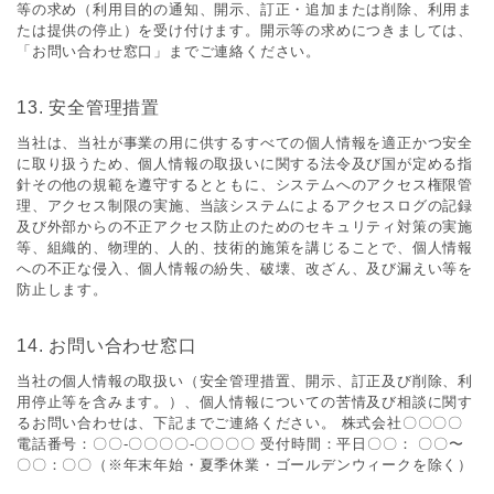
等の求め（利⽤⽬的の通知、開⽰、訂正・追加または削除、利⽤ま
たは提供の停⽌）を受け付けます。開⽰等の求めにつきましては、
「お問い合わせ窓⼝」までご連絡ください。
13. 安全管理措置
当社は、当社が事業の⽤に供するすべての個⼈情報を適正かつ安全
に取り扱うため、個⼈情報の取扱いに関する法令及び国が定める指
針その他の規範を遵守するとともに、システムへのアクセス権限管
理、アクセス制限の実施、当該システムによるアクセスログの記録
及び外部からの不正アクセス防⽌のためのセキュリティ対策の実施
等、組織的、物理的、⼈的、技術的施策を講じることで、個⼈情報
への不正な侵⼊、個⼈情報の紛失、破壊、改ざん、及び漏えい等を
防⽌します。
14. お問い合わせ窓⼝
当社の個⼈情報の取扱い（安全管理措置、開⽰、訂正及び削除、利
⽤停⽌等を含みます。）、個⼈情報についての苦情及び相談に関す
るお問い合わせは、下記までご連絡ください。 株式会社〇〇〇〇
電話番号：〇〇-〇〇〇〇-〇〇〇〇 受付時間：平⽇〇〇： 〇〇〜
〇〇：〇〇（※年末年始・夏季休業・ゴールデンウィークを除く）