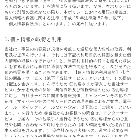
を識別できる情報であって、個⼈情報保護法第 2 条第 1 項に定め
るものをいいます。）を適切に取り扱います。なお、本ポリシーに
おいて別段の定めがない限り、本ポリシーにおける⽤語の定義は、
個⼈情報の保護に関する法律（平成 15 年法律第 57 号。以下、
「個⼈情報保護法」といいます。）の定めに従います。
1. 個⼈情報の取得と利⽤
当社は、事業の内容及び規模を考慮した適切な個⼈情報の取得、利
⽤及び提供を⾏います。それには下記の利⽤⽬的の範囲を超えた個
⼈情報の取扱いを⾏わないこと、当該利⽤⽬的の範囲を超えた取扱
いをする場合には事前に適切な⽅法で同意を得ること、及びそのた
めの措置を講じることを含みます。 【個⼈情報の利⽤⽬的】 ①当
社の商品・サービス（以下「当社サービス」といいます。）の提供
（配送を含みます。）を⾏うため ②お客さまが購⼊した当社サー
ビスにかかる代⾦の決済、与信判断及び債権管理のため ③お客様
に対し、当社サービスに関する情報提供、キャンペーンその他のご
紹介（マイページ等の当社サービスの管理画⾯によるご案内、電⼦
メール・ダイレクトメールなどを含み、以下単に「ご紹介」といい
ます。）を⾏うため ④当社からお客様への問合せ、アフターサー
ビス、ご案内、その他取引の遂⾏を⾏うため ⑤お客様からのご意
⾒やお問い合わせへの対応を⾏うため（本⼈確認を求めた場合には
本⼈確認を含みます。） ⑥当社からお客様への、運営上必要な告
知（メンテナンスや重要なお知らせを含みます。）を⾏うため ⑦