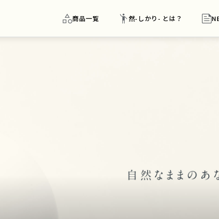
商品一覧
然-しかり- とは？
N