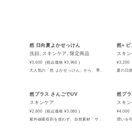
然 日向夏よかせっけん
然+ 
NEW
NEW
洗顔, スキンケア, 限定商品
スキン
¥3,600
(税込価格
¥3,960
)
¥3,200
大人気の「然 よかせっけん」から、季節限定品が登場。 「然 よかせっけん」の良さはそのままに、初夏から夏にかけて旬を迎える日向夏の恵みをぎゅっと閉じ込めました。 使用しているのは、「有機農業の町」をスローガンに掲げる宮崎県綾町で育った日向夏。あたたかな陽ざしと澄んだ空の下、のびのびと実った日向夏がみずみずしく爽やかな香りを運びます。 汗ばむ季節の肌を、すっきりと心地よく。 べたつく夏の朝にも、ぐったりな夜にも、日向夏の香りに包まれる洗顔時間をお楽しみください。 販売名：然（しかり） 石けんS（ST） 内容量：88g 送料：550円（税込） ※5,400円（税込）以上で送料無料
然プラス さんごでUV
然プラ
スキンケア
スキン
¥2,800
(税込価格
¥3,080
)
¥4,000
紫外線吸収剤を使わず、自然素材「サンゴ※1」の力で日差しをブロック。SPF43/PA+++のUVカット力を備えながら、肌を労わる美容液のような瑞々しさが肌を包みます。 毛穴を自然にカバー。さらに、夕方までくすみを隠し、艶やかでクリアな印象に。 ※1サンゴ末※2肌に潤いが十分にあり、キメが整うことで光を反射しやすい肌状態のこと。 内容量：30ml 送料：550円（税込） ※5,400円（税込）以上で送料無料