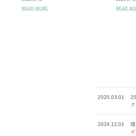
READ MORE
READ M
2025.03.01
2
ク
2024.12.01
環
イ