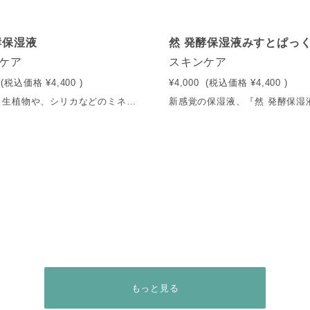
酵保湿液
然 発酵保湿液みすとぱっ
ケア
スキンケア
(税込価格
¥4,400
)
¥4,000
(税込価格
¥4,400
)
霧島の自生植物や、シリカなどのミネラル豊富な＜然-しかり-霧島火山岩深層水＞を乳酸菌で発酵させた発酵液を90％以上配合。 つけた瞬間、肌にすっと馴染むような使用感で、べたつかず肌に潤いをもたらします。 内容量：150ml 送料：550円（税込） ※5,400円（税込）以上で送料無料
もっと見る