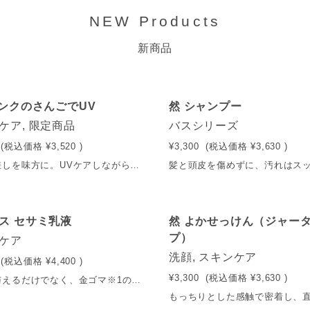
NEW Products
新商品
ピンクのさんごでUV
然 シャンプー
ケア, 限定商品
バスシリーズ
(税込価格
¥3,520
)
¥3,300
(税込価格
¥3,630
)
夏の日差しを味方に。UVケアしながら血色感をプラスする「然+ ピンクのさんごでUV」が限定登場。紫外線カット成分には、沖縄の海で長い年月をかけて風化したサンゴ末を使用。サンゴは自然界トップクラスの紫外線カット力を持つといいます。 さらに、希少な国産ザクロの美容成分をプラス。 古くから「女性の果実」として親しまれてきたザクロは、美容成分をたっぷりと含み夏の過酷な環境にさらされる肌をサポートします。化粧下地としてはもちろん、これ1本で軽やかに仕上げたい日にも。夏のUV対策にお役立てください。 内容量：30ml 送料：550円（税込） ※5,400円（税込）以上で送料無料
ス セサミ乳液
然 よかせっけん（ジャー
プ）
ケア
洗顔, スキンケア
(税込価格
¥4,400
)
¥3,300
(税込価格
¥3,630
)
潤いを与えるだけでなく、金ゴマ※1の力で“閉じ込める”乳液。希少な金ゴマオイル※1が、肌の水分・油分バランスを整えます。ベタつかず、内側※2からふっくらとした健やかな素肌へ。乾燥に負けない、輝くようなツヤ肌へと導く一本です。 内容量：30g 送料：550円（税込） ※5,400円（税込）以上で送料無料 ※シルクアレルギーの方はご使用にならないでください。 ※1ゴマ油 ※2角質層まで