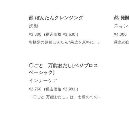
然 ぼんたんクレンジング
然 発
洗顔
スキン
¥3,300
(税込価格
¥3,630
)
¥4,000
柑橘類の原種ぼんたん*果皮を原料に、鹿児島県を巡り各土地の恵みと受け継がれてきた技術から生まれた、肌に環境に優しいクレンジングオイルです。 天然由来100％のオイルは肌馴染みが良く、短い時間でメイクをオフ。豊かな柑橘の香りも魅力の一つです。 *表示名称:ポンタン果皮エキス、配合目的:肌を清浄にする 内容量：150ml 送料：550円（税込） ※5,400円（税込）以上で送料無料
〇ごと 万能おだし[ベジブロス
ベーシック]
インナーケア
¥2,760
(税込価格
¥2,981
)
「〇ごと 万能おだし」は、七種の旬の国産野菜を使い、国産のしょう油・本みりん・天然塩で下味をつけた便利なリキッドタイプの野菜だしです。和・洋・中どんな料理にも隠し味として、調味料のかわりとして様々な料理にご活用いただけます。料理に合わせて、お好みの希釈量に調節してご使用ください。 内容量：450ml 送料：550円（税込） ※5,400円（税込）以上で送料無料