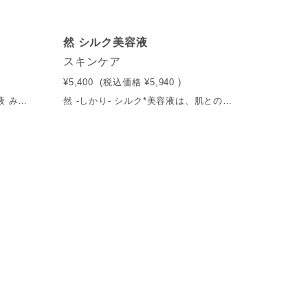
く
然 シルク美容液
スキンケア
¥5,400
(税込価格
¥5,940
)
新感覚の保湿液、『然 発酵保湿液 みすとぱっく』は、スプレーした瞬間にフェイスパックへと変わり、吸い付くような潤いを届けます。精製水の配合を10％以下に抑え、16種の山野草と発酵の力を限界まで凝縮。潤いと優しさで素肌を守ります。 内容量：150ml 送料：550円（税込） ※5,400円（税込）以上で送料無料
然 -しかり- シルク*美容液は、肌との親和性が高く、負担をかけずに紫外線刺激や乾燥を防いでくれるシルク繊維に着目。 シルク繊維をそのままナノサイズに加工したナノシルクフィブロイン（表示名称：水溶性フィブロイン、配合目的：保湿）を配合し、 瑞々しく軽やかな使用感ながらしっかり外的刺激から肌を守ってくれます *表示名称: 水溶性フィブロイン、配合目的:保湿 内容量：30g 送料：550円（税込） ※5,400円（税込）以上で送料無料