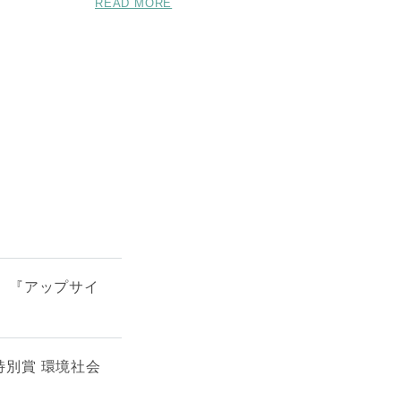
READ MORE
』『アップサイ
特別賞 環境社会